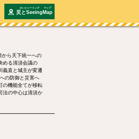
災とSeeing
Map
須から天下統一への
決める清須会議の
川義直と城主が変遷
方への防御と災害へ
町の機能全てが移転
司法の中心は清須か