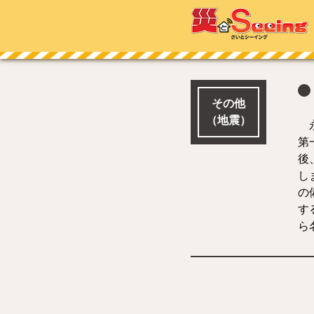
その他
（地震）
永
第
後
し
の
す
ら