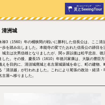
災とSeeing
Tour
清洲城
禄3（1560）年の桶狭間の戦いに勝利した信長公は、ここ清
一歩を踏み出しました。本能寺の変でたおれた信長公の跡目を
、城主は次男信雄となりましたが、関ヶ原以後は松平忠吉、徳
ました。その後、慶長15（1610）年徳川家康は、大阪の豊臣
備えを目的に、清須城廃城と名古屋城築城を命じ、町の建物、
る「清須越」が行われました。これにより尾張の政治・経済・
名古屋へ移りました。