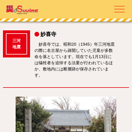
妙喜寺
三河
妙喜寺では、昭和20（1945）年三河地震
地震
の際に名古屋から疎開していた児童が多数
命を落としています。現在でも1月13日に
は犠牲者を追悼する法要が行われているほ
か、敷地内には断層跡が保存されていま
す。