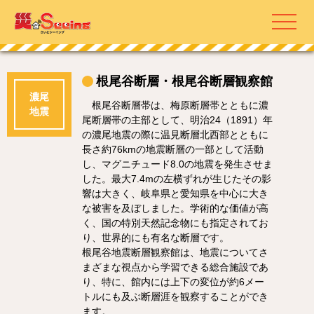
根尾谷断層・根尾谷断層観察館
濃尾
根尾谷断層帯は、梅原断層帯とともに濃
地震
尾断層帯の主部として、明治24（1891）年
の濃尾地震の際に温見断層北西部とともに
長さ約76kmの地震断層の一部として活動
し、マグニチュード8.0の地震を発生させま
した。最大7.4mの左横ずれが生じたその影
響は大きく、岐阜県と愛知県を中心に大き
な被害を及ぼしました。学術的な価値が高
く、国の特別天然記念物にも指定されてお
り、世界的にも有名な断層です。
根尾谷地震断層観察館は、地震についてさ
まざまな視点から学習できる総合施設であ
り、特に、館内には上下の変位が約6メー
トルにも及ぶ断層涯を観察することができ
ます。