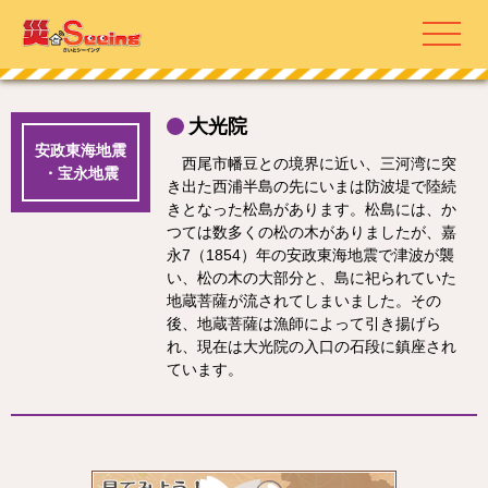
大光院
安政東海地震
西尾市幡豆との境界に近い、三河湾に突
・宝永地震
き出た西浦半島の先にいまは防波堤で陸続
きとなった松島があります。松島には、か
つては数多くの松の木がありましたが、嘉
永7（1854）年の安政東海地震で津波が襲
い、松の木の大部分と、島に祀られていた
地蔵菩薩が流されてしまいました。その
後、地蔵菩薩は漁師によって引き揚げら
れ、現在は大光院の入口の石段に鎮座され
ています。