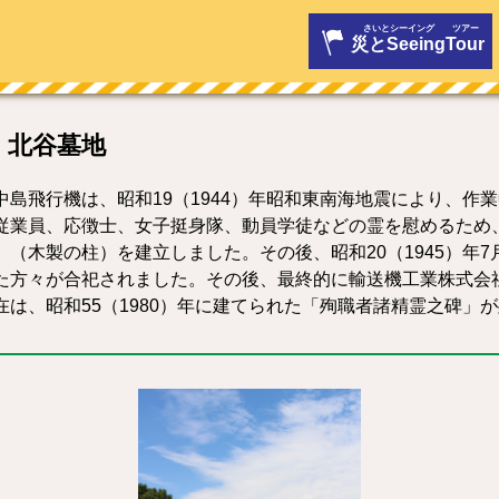
災とSeeing
Tour
北谷墓地
島飛行機は、昭和19（1944）年昭和東南海地震により、作
従業員、応徴士、女子挺身隊、動員学徒などの霊を慰めるため
」（木製の柱）を建立しました。その後、昭和20（1945）年
た方々が合祀されました。その後、最終的に輸送機工業株式会
在は、昭和55（1980）年に建てられた「殉職者諸精霊之碑」