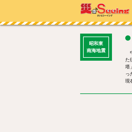
昭和東
南海地震
中
た
塔
っ
現