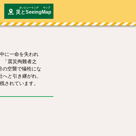
災とSeeing
Map
業中に一命を失われ
、「震災殉難者之
7月の空襲で犠牲にな
社へと引き継がれ、
が残されています。