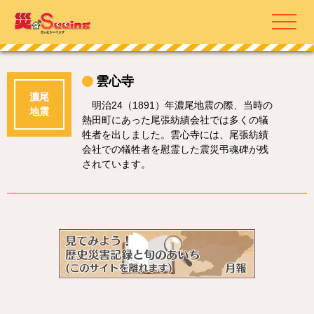
雲心寺
濃尾
明治24（1891）年濃尾地震の際、当時の
地震
熱田町にあった尾張紡績会社では多くの犠
牲者を出しました。雲心寺には、尾張紡績
会社での犠牲者を慰霊した震災弔魂碑が残
されています。